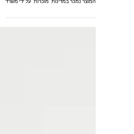
התקנות החדשות בשוק התמרוקים מכילות
דרישה להצגת תעודת Free Sale , אשר מוכיחה
שהמוצר נמכר במדינות "מוכרות" על ידי משרד
הבריאות (כמו האיחוד...