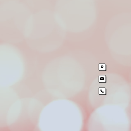
שלח
דרך יצחק רבין 1,
פתח תקווה
office@sync.co.il
03-9190007