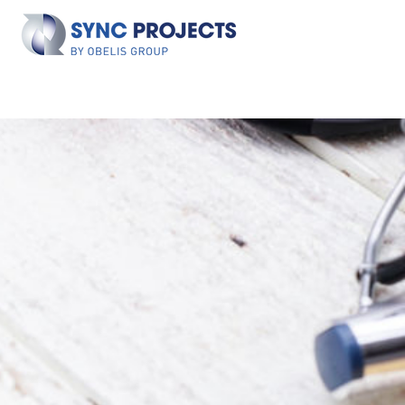
נציג א
הכנת תיק ת